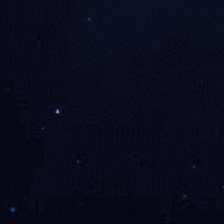
本文旨在探讨弗拉霍维奇对主教练的感
2026-06-20
东契奇场上净效率大幅提升湖人
在本赛季NBA的激烈竞争中，东契奇
2026-06-06
6686体育首页
6686体育首页官方网站【KY1.AC】官
江
网认证:手机版、app下载、登录入
s
口、官方网站、网页版、平台、网
址、地址、注册、娱乐，6686体育首
页(中国)官方网站欢迎大家选择真正的
官方通道，同时我们提供全天候7x24