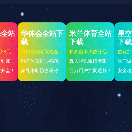
文
，李凯尔通过社交媒体晒出庆祝图，表达了对球队锁定西部第六
、湖人或火箭中的一支球队。本文将从四个方面详细阐述这一事
在本赛季的整体表现、即将到来的季后赛展望以及竞争对手分析
深意，以及未来潜在的挑战与机遇。
现与影响
，他在本赛季中的表现可圈可点。他不仅在得分上为球队提供了
表现，使得球队能够稳居西部前列，并最终锁定第六名的位置。
保持冷静，做出正确的决策，这种稳定性无疑提高了全队士气。
更加信任他。同时，他也成为年轻球员学习和模仿的榜样，为团
是不可忽视的一环。在场上，他会不断与队友沟通，指挥战术，