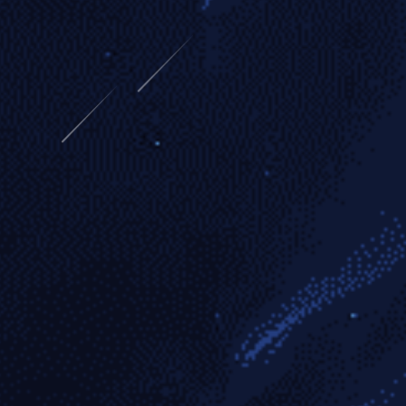
利。这种全方位的影响力，
2、球队整体表
回顾本赛季，球队经历了一
个脚印地走到了今天。教练
尤其是在主场作战时，球队
时候，他们也能保持较高的
总体来说，本赛季球队不仅
终保持专注，没有受到外界
3、季后赛展望
随着常规赛落幕，季后赛即
需要认真分析可能面对的对