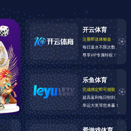
App
公司
体育
注册入口
简介
快讯
更便捷
支持、高清视频、 实时比