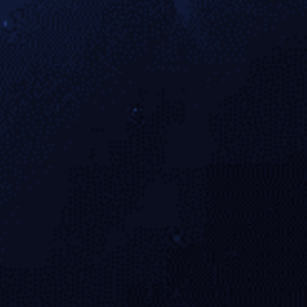
紧每一个持球者。在制定相应
贡献。在这个充满挑战与机遇
考验。
在历史舞台上书写新的篇章。