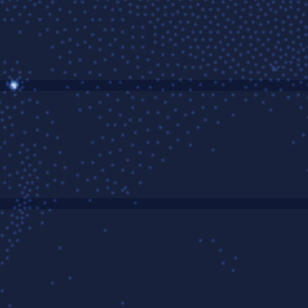
球队锁定西部第六首轮对手将在掘
2026-05-15 15:15
阅读 60 次