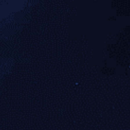
提…
比
复杂而微妙。杰伦·布朗和乔尔...
内
策略，加内特分享半场防守与心...
决