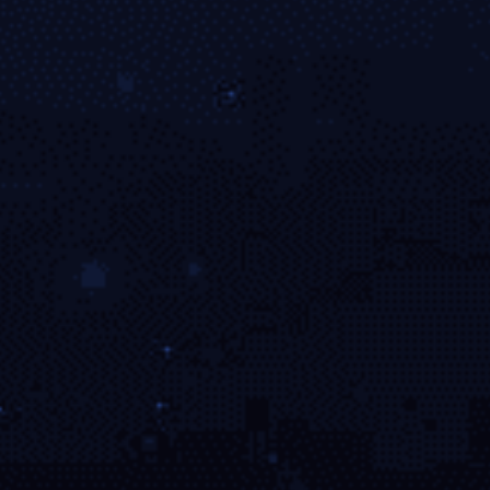
激之情，以及他决心用进球来回...
6
和湖人队的表现无疑成为了球迷们...
联系我们
快速导航
苏省重庆市育才街153号社区
App下载
关于我们
upport@eslagm.com
隐私政策
用户协议
网站地图