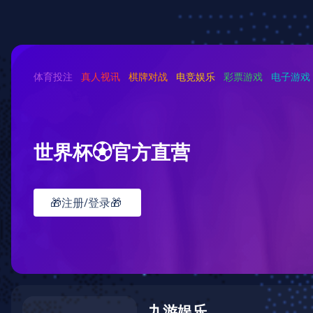
66
连接你的赛事视野，打造