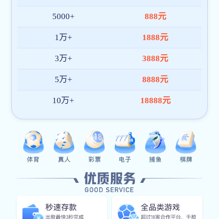
用都可能导致韧带损伤。而对于像远藤这样水平的运动员来
说，如果不及时处理这种伤病，不仅会影响到个人表现，还
可能导致更为严重的问题。
经过医生详细检查与评估后，人工韧带植入被认为是最合适
的方法。这一手术不仅能够有效修复受损部位，还能为运动
员提供更好的支持，使他们能够以更高效、更安全的方式重
新参与训练和比赛。因此，远藤航果断选择了这一治疗方
案，以期尽快恢复竞技状态。
虽然手术本身技术复杂且风险存在，但对于职业球员而言，
为了重回赛场，这种选择往往是必须而合理的。通过成功实
施该手术，可以为远藤航开辟出新的希望，也让他有机会在
今后的比赛中继续发光发热。
2、康复过程中的挑战