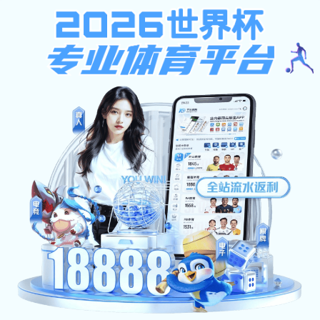
注册入口
6686体育首页
· 体育观看
更便捷
连接你的赛事视野，打造球迷专属的数字主场。
6686体育
首页网页版
提供多终端支持、高清视频、 实时比分与赛事
推荐，让你随时随地畅享体育内容。
网页端入口