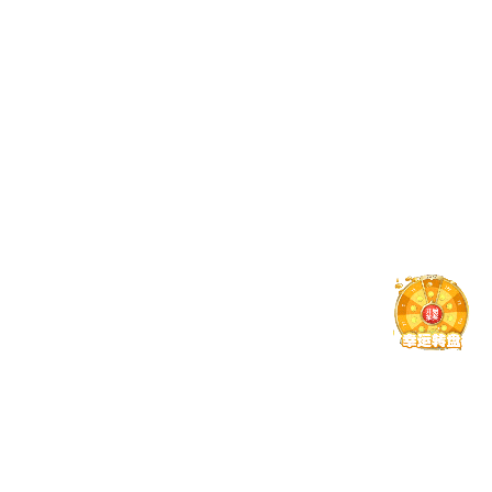
3、心理状态与调整
在整个康复过程中，心态调整显得尤为重要。初期，当面对
反复出现的不适时，他曾一度感到焦虑与无助。但随着时间
推移，他逐渐意识到，每一次小进步都是向目标迈进的一
步。通过设定短期目标，如每天增加一点锻炼强度，他慢慢
找回了自我信心，并开始享受这个过程。
与此同时，他还借助社交媒体与球迷保持互动，从而获得来
自外界支持的信息。这种连接不仅让他感受到粉丝们热切期
待他的归来，也使他意识到自己并不是孤军奋战，而是背负
着众人的期许，更加坚定了他的决心。
此外，在这段艰难时刻，他也收获到了更加珍贵的人际关
系。不论是家人还是朋友，他们始终陪伴左右，无条件地给
予支持，让他明白无论遇到什么困难，总有人愿意倾听并帮