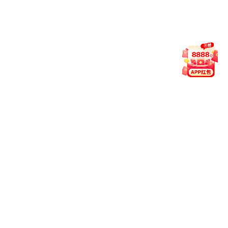
信，只要坚持努力，就一定能够战胜眼前的一切困难，再次
展现辉煌瞬间。这样的信念也激励着无数年轻球员，让他们
勇敢追梦，为梦想奋斗不停息。
总结：
综上所述，远藤航因膝关节受伤选择进行人工韧带植入手
术，其后的康复过程充满挑战，但也蕴含希望。他通过科学
训练和积极调整心态，不断克服身体和心理上的障碍，为重
返赛场做好准备。同时，在这个过程中积累的人际关系与社
会支持网络，也使得他的精神世界愈加丰富，让人倍感振
奋。
最终，我们期待着远藤航能够如愿于五月底前重返赛场，用
坚定毅力书写新的篇章。他不仅代表着个人拼搏精神，更是
激励更多年轻运动员向前发展的榜样，相信未来将在绿茵场
上见证更多精彩瞬间！