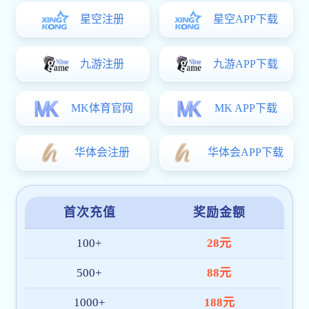
首页
体育快讯
正文
远藤航，这位备受瞩目的足球运动员，近期在接受人工韧带
植入手术后表达了对康复的期待，希望能在五月底之前重返
赛场。本文将从四个方面详细阐述远藤航的手术背景、康复
过程、心理状态以及对未来比赛的展望。首先，将介绍手术
的必要性及其影响；接着，探讨康复过程中面临的挑战与应
对策略；然后，分析远藤航在这一过程中所经历的心理变
化；最后，总结他重返赛场的期望和目标。这些方面共同勾
勒出一位运动员在面对逆境时的不屈精神和拼搏意志。
1、手术背景及必要性
远藤航之所以选择进行人工韧带植入手术，主要是由于膝关
节受伤，这对他的职业生涯造成了严重威胁。在高强度的比
赛中，膝关节承受着巨大的压力，一次意外的碰撞或过度使