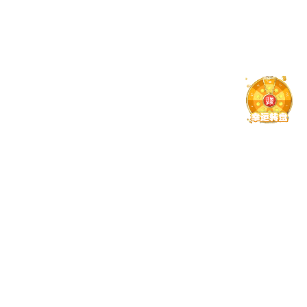
与此同时，高额债务成为制约俱乐部发展的绊脚石。在这样
的背景下，即便球队在场上表现不错，也难以掩盖财务上的
窘迫。因此，他呼吁俱乐部必须采取措施解决当前困境，以
恢复其昔日辉煌。
Barto梅乌希望通过规范化财务运作，加强收入来源等方法
来逐步改善这种状况，为未来的发展提供更坚实的基础。这
不仅关乎到体育成绩，更关乎到整个俱乐部品牌形象与社会
责任感。
4、球迷反应与期待
最后，不可忽视的是球迷们对当前局势的反应。在社交媒体
上，不少支持者对目前团队表现感到欣慰，同时也表达出对
管理层的不满情绪。他们希望看到一个更加团结、有目标、
有愿景的团队，而非只顾眼前利益而忽略长远发展的策略。