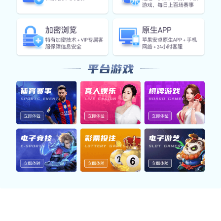
与康涅狄格太阳签署百万合同，对格里娜而言，是一种经济
上的保障，更是事业发展的新机遇。这份合同表明了球队管
理层对她能力和价值的认可，同时也反映出现今女子体育市
场逐渐走向成熟的发展趋势。
这样的高额合同并非偶然，而是近年来女性运动员在商业赞
助、媒体曝光等方面逐步上升的大环境所致。越来越多的人
开始关注女子体育，为女运动员创造出更多机会。同时，这
也激励着更多年轻女性追求自己的体育梦想，提高整体竞技
水平。
此外，这项合同还可能会吸引更多企业关注女子篮球市场，
从而增加投资力度。这对于推动整个女子职业联赛的发展无
疑具有重要意义，有助于提升赛事品质和观赏性，使其能够
吸引更广泛观众群体。