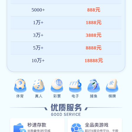
显著提升，这使得他在场上的威胁性大大增强。此外，东契
奇还加强了对于防守端的应对能力，使得他在攻防转换时能
够更快适应对手。
除了基本技能外，东契奇还在比赛阅读能力上有所进步。他
能够迅速判断防守方意图，并及时调整自己的进攻策略。这
种快速反应能力使得他能有效利用皮球，创造出更多空位投
篮机会。同时，他也开始尝试更多不同类型的投篮方式，例
如后撤步三分，这些都为他的得分带来了多样性。
最后，东契奇也在身体素质上有所改善，通过专业训练增强
了力量和灵活性，使其能够更好地保护自己并抵挡对手的身
体冲撞。这些变化不仅让他的个人表现更加突出，也为球队
带来了更多胜利。
2、战术变化带来新机遇