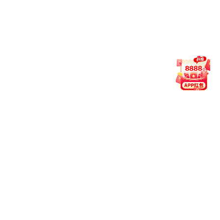
阵容，同样带动了替补席上的每个球员，共同朝着赢取比赛
迈进。
最后，从数据来看，他们近期整体命中率有明显改善，无论
是内线强攻还是外线投射，都显示出了极佳状态。这种全面
性的进攻结构令对手难以招架，自然也就顺理成章地收获了
一波连胜，对于争夺季后赛资格奠定了坚实基础。
总结：
综上所述，东契奇凭借自身不断提升的技术水平和战术灵活
应变能力，在联盟中取得令人瞩目的成绩；而湖人在连胜期
间展现出的团队配合与顽强拼搏精神，则彰显出篮球运动团
体性的魅力。两者结合，不仅使各自展现出独特实力，更推
动着整个NBA赛事的发展与精彩程度。
未来，在接下来的赛季里，我们期待看到更多类似于东契奇
这样敢于突破自我的年轻明星，以及像湖人这样充满斗志与