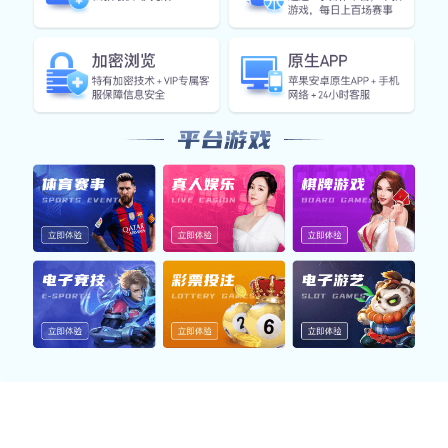
随着赛季的发展，各支球队逐渐适应了彼此之间的战术风
格，而教练组也针对不同对手进行了相应调整。对于东契奇
而言，他所在球队的战术体系发生了一定变化，以更加贴合
他的打球风格为核心，使其能发挥最大的潜力。例如，在关
键时刻，教练会选择围绕他进行更多挡拆设置，从而创造出
更好的得分机会。
此外，球队也开始注重空间拉开，通过增加外线射手，让东
契奇拥有更多单打空间。这种战术调整不仅提升了他的使用
率，也让其他球员得到更多机会参与到进攻之中。在这种良
好的配合下，球队整体攻击效率明显提高，有效降低了对手
防守压力。
总之，这种战术上的灵活调整，为东契奇提供了展示自身才
能的平台，同时也让整个团队获得了更好的竞技状态。在这
样的环境下，他自然能够实现场上净效率的大幅提升。