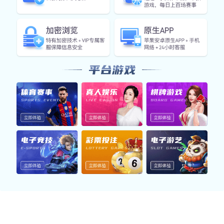
在比赛过程中，奥蓬达有时虽然展示出良好的技术能力，但
由于缺乏有效配合和整体战术安排，使得他的优点未能充分
发挥。此外，在面对强敌时，他往往难以承担起关键时刻进
攻重任，这也反映出他心理素质的一些不足。
总之，如果想要证明自己身价合理，奥蓬达必须尽快调整状
态，提高自己的进攻效率。这不仅是为了证明自身价值，也
是为了帮助尤文图斯实现他们本赛季的重要目标。
3、买断条款及其影响
根据目前合同规定，如果尤文图斯最终进入前十，他们将被
迫以4000万欧元买断奥蓬达。这一条款看似简单，却可能给
俱乐部带来复杂的后果。一方面，俱乐部将在短期内增加支
出，而另一方面，如果奥蓬达未能发挥预期作用，则这笔投
资可能变得不划算。