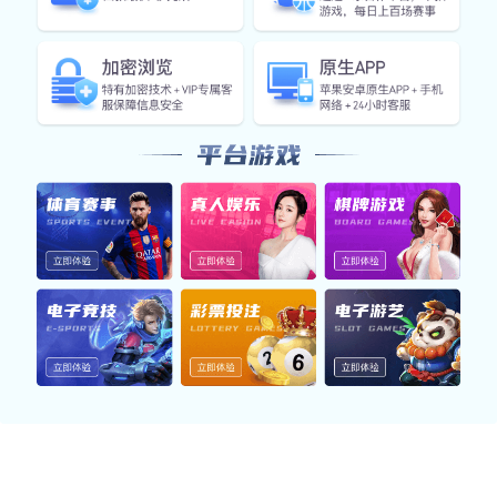
2、曼联目前的谈判进展
对于曼联而言，引入安德森不仅是为了加强球队阵容，更是
为了布局未来。本赛季以来，红魔面临着一些老将在位置上
的退役问题，因此急需寻找能够迅速融入团队的新鲜血液。
根据内部人士透露，曼联已经完成了与安德森及其经纪团队
初步沟通，并达成了一定程度上的共识。
与此同时，曼联方面也开始进行资金筹措，以确保能够满足
转会费及球员薪资要求。在市场调研中，他们发现安德森是
一项理想投资，因为他的年龄意味着能够为球队效力多年，
同时也具有很高的升值空间。俱乐部希望借此机会重塑球队
形象，并增强竞争力。
虽然谈判进展顺利，但考虑到转会市场的不确定性以及其他
竞争对手对该球员施加压力，曼联依旧保持谨慎态度。他们
深知需要尽快推动进程以防止被其他豪门截胡，因此正在全