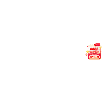
他们在英超中的霸主地位。这不仅体现在人员配置上，更代
表着他们继续追求卓越、不懈追求胜利决心。如果蓝月亮能
够顺利完成这笔交易，那么未来几年的发展方向及目标无疑
会更加明确，实现多线作战能力大幅提升。
最后，从整个英超角度来看，这种“强者愈强”的趋势或许会
导致其他中小型球队面临更大的挑战。在争夺优秀年轻球员
时，它们可能需要付出更多努力才能提升自身实力。不过，
这种挑战同时也是机遇，各队可借此调整自身策略，实现逆
袭之路，从而让整个联盟更加充满悬念与变数。
总结：
综上所述，在"曼市双雄争夺安德森"这一事件中，我们看到
了两个巨头之间复杂且微妙的较量。随着各自策略不断展
开，两队都渴望获得这个潜力新星来强化自身阵容，而这一
切都预示着未来英超赛事更加精彩纷呈。不管最终结果如
何，此次争夺战必将成为本赛季转会市场最受瞩目的话题之