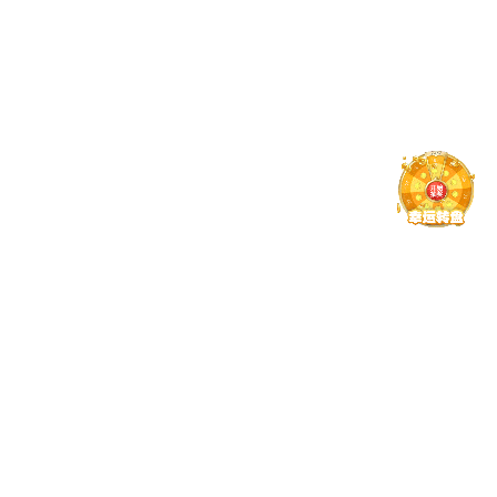
梦寐以求的平台。对于任何一名足球运动员来说，能够参与
并赢得欧冠都是一种无上的荣耀。而阿坎吉对此尤为渴望，
他希望通过自己的努力帮助国米重新崛起于这一舞台之上。
近年来，虽然国米在国内赛场表现出色，但在欧冠赛场上的
成绩却未能达到预期。因此，阿坎吉认为自己加入球队正是
为了改变这一现状，通过团结一致、充分发挥自身优势来争
夺欧冠奖杯。
此外，他还强调赢得欧冠不仅仅是个人成就，更是整个团队
合作与信念的胜利。这种集体主义精神，使得他更加坚定要
与队友们并肩作战，共同向着这个伟大的目标迈进，不断超
越自我，实现梦想。
4、展望美好的未来
面对未来的发展路线图，阿坎吉充满信心。他明确表示，希