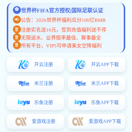
下载APP
阿坎吉坚定表态愿为国米效力并渴望赢
得欧冠荣耀
2026-06-09 20:29
阅读 28 次