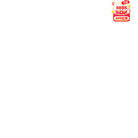
总结：
综上所述，尽管卡斯尔目前面临着重重挑战，但通过加强自
身能力以及团队合作，他完全有潜力克服这些困难。而对于
广大球迷而言，我们应当给予他们更多理解与支持，共同期
待他们在未来带来的精彩。篮球是一项团队运动，需要每一
位成员共同努力，因此让我们一起为每一位选手加油！
最后，希望随着时间推移，卡斯尔能够逐渐走出低谷，实现
自我价值，并为球队贡献更多力量。同时，这也提醒所有年
轻运动员，在面对挫折时，不必气馁，坚持努力，总会迎来
新的曙光！
分享到：