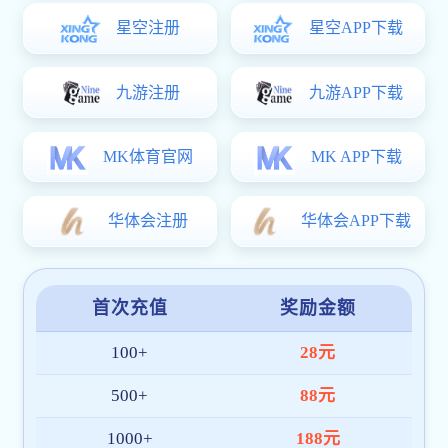
首页
体育快讯
正文
在最近的一场NBA比赛中，卡斯尔的表现引发了球迷们的广
泛讨论。他在比赛中失误频频，险些追平哈登的失误纪录，
这不仅令球队陷入困境，也让球迷们感到无奈与失望。面对
这样的局面，许多球迷开始呼吁卡斯尔关掉电视，专心于打
球，而不是被外界干扰。本文将从四个方面详细分析这一事
件，包括卡斯尔的表现、哈登的纪录、球迷的反应以及对未
来的展望，以期全面解读这一现象背后的深层次原因。
1、卡斯尔的失误表现
在本场比赛中，卡斯尔的失误次数令人震惊，他似乎无法找
到比赛节奏。这种情况在整个赛季中并非个例，他时常出现
传球失误和控球不稳的问题，使得球队陷入被动。无论是快
攻中的传球失误，还是在防守时因注意力不集中而导致丢失