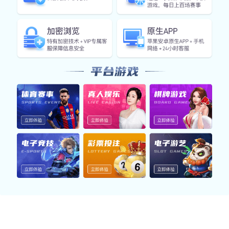
新目标。然而，对于卡斯尔而言，这样的纪录却成了一种无
形压力，让他更加焦虑。
追平或超越哈登记录对于任何职业运动员来说都是一项极大
的挑战，而这背后所需付出的努力和承受的风险往往被低
估。对于初出茅庐的新星卡斯尔来说，要想突破这种困境，
不仅需要提升自身技术，更要学会如何处理这种心理负担。
另一方面，当公众关注点集中于某一个人的错误时，很容易
忽视团队合作的重要性。如果每位成员都能相互支持，共同
承担责任，那么单独一个人的错误就不会如此显眼。因此，
在分析哈登记录时，我们也应该关注到团队协作对整体表现
的重要性。
3、球迷反应及建议
随着社交媒体的发展，如今评论和反馈几乎瞬间传播。当卡