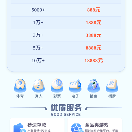
控球权，这些都严重影响了他个人及球队的表现。
除了技术层面的不足，心理因素也显得尤为重要。在高强度
竞争下，卡斯尔可能承受着巨大的压力，这种压力进一步影
响了他的判断力和决策能力。他需要找到一种有效的方法来
调节自己的心理状态，以便更好地应对接下来的比赛。
团队配合也是造成卡斯尔频繁失误的重要原因之一。作为一
名后卫，他需要与队友之间进行默契配合，但如果缺乏有效
沟通，就很容易发生意外状况。因此，加强与队友间的交
流，提高整体战术执行力，将有助于减少未来的失误次数。
2、哈登的纪录影响
在NBA历史上，詹姆斯·哈登以其高效能和出色技巧而闻名，
但与此同时，他也创造了令人瞩目的失误纪录。这一纪录成
为众多年轻球员学习和模仿对象，同时也是他们努力超越的