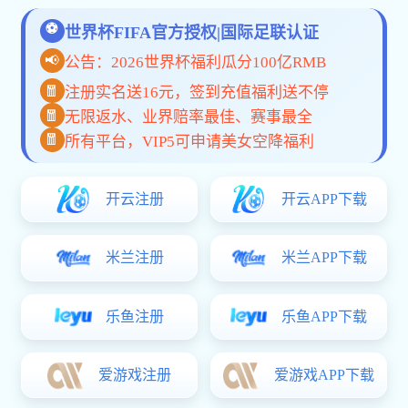
下载APP
姆巴佩因训练中越位判罚与皇马教练组
成员发生激烈冲突
2026-07-05 14:21
阅读 53 次