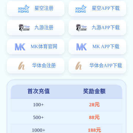
首页
体育快讯
正文
姆巴佩因训练中越位判罚与皇马教练组成员发生激烈冲突的
事件引发了广泛关注。这一事件不仅反映了球员在高强度训
练中的情绪波动，也揭示了现代足球中教练与球员之间复杂
的关系。姆巴佩在训练中的表现向来备受期待，而此次冲突
则是由于对越位判罚的不满，最终导致双方言辞激烈。本文
将从四个方面详细阐述这一事件，包括姆巴佩的职业背景、
训练场上的争执经过、教练组的反应以及媒体和公众的反
响，以期全面呈现这一令人瞩目的事件。
1、姆巴佩的职业背景
基利安·姆巴佩是一名来自法国的职业足球运动员，他以快速
的速度和出色的技术而闻名于世。在青年时期，姆巴佩就展
现出了卓越的足球才华，并迅速崭露头角。他曾效力于摩纳