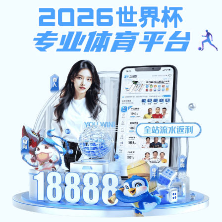
注册入口
6686体育首页
· 体育观看
更便捷
连接你的赛事视野，打造球迷专属的数字主场。
6686体育
首页网页版
提供多终端支持、高清视频、 实时比分与赛事
推荐，让你随时随地畅享体育内容。
网页端入口