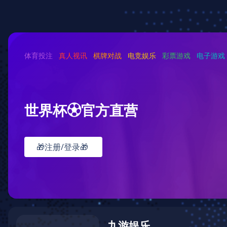
66
连接你的赛事视野，打造