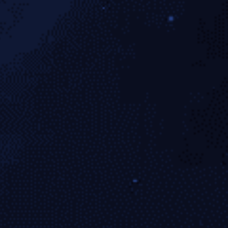
留…
申
出席并就昌西的案件发表了重要...
篮
作为球队核心的实力，全场贡献21...