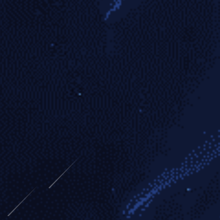
此外，卢塞斯库以其独特的
平。这种灵活应变的能力使
2、健康问题影
尽管卢塞斯库在职业生涯中
不仅是对其身体健康的一次
与支持。
心律失常作为一种常见疾病
士来说，心理压力和身体疲
要面对的重要课题。
另外，这一事件也让人关注
他们更多关怀与支持，以降