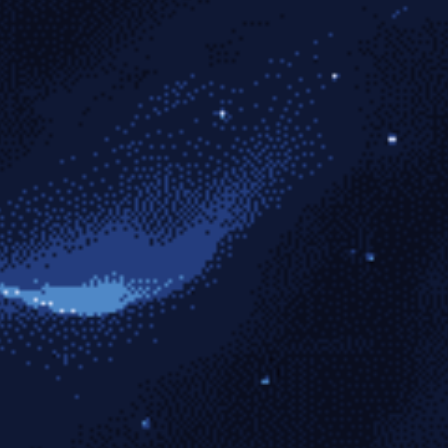
样。因此，加强对这些老将
最终，希望通过此次事件引
与关爱。同时也期待看到卢
总结：
80岁名帅卢塞斯库因严重心
人敬仰，但随着年龄增加，
的重要性，以及社会各界应
希望未来能够继续关注并改
的梦想。在这个过程中，我们
分享到：