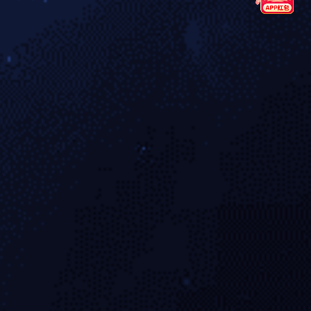
龄多大，每个人都值得被尊重
。
话题。他所取得的辉煌成就令
识到保障老年运动员身心健康
得到应有尊重与支持。
同时鼓励更多年轻人追寻自己
的发展.