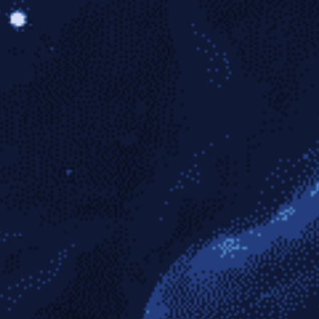
施分析
及时采取紧急措施，将卢塞斯库送入重症监护室进行观察和治疗
同时，也展示了现代医学技术在急救中的重要作用，为患者提供
会密切监测患者生命体征，并根据其具体情况调整治疗方案。针
预，以确保患者得到最好的照顾。这种科学严谨的方法，让患者
了定期体检的重要性。在繁忙工作之余，身处高压环境中的运动
前采取必要措施防止疾病恶化。这不仅适用于职业运动员，对于
思考
治疗，但他的未来仍然充满不确定性。不过，通过这次事件，我
一点。从某种程度上说，这也是一种精神力量，可以帮助他更快
如何更好地保护老一辈运动员。在竞技体育领域，他们不仅是技