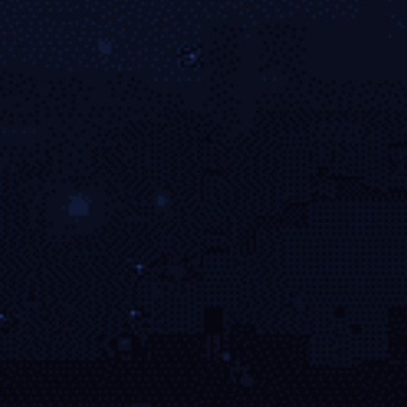
敢
往往是他们提升自我、为新赛季...
联系我们
快速导航
苏省重庆市育才街153号社区
App下载
关于我们
upport@eslagm.com
隐私政策
用户协议
网站地图