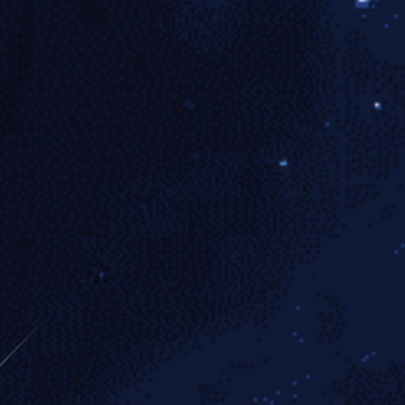
具有极大的潜力，是球队未
人才。
与此同时，媒体对这一事件
球员，更是损害了自身青训
此外，也有部分评论认为，
此，在这一问题上，各方观
4、未来发展的
展望未来，无论最终决定如
一次充分而诚恳的沟通，以
如果最终做出出售决定，那
样，这都是一个充满挑战同
综合来看，此次事件不仅关