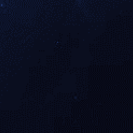
长远发展的考量。这位年轻中
经历。
更好的前景。同时，我们也期
下一篇