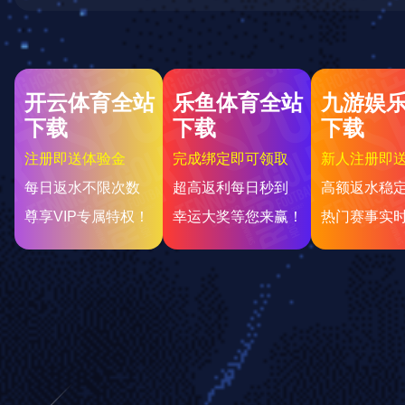
首页
体育快讯
正
在最近的转会传闻中，尤文
由于球队的整体策略调整，
后与管理层进行深入面谈。
和媒体的反应以及未来可能
1、尤文图斯的
近年来，尤文图斯在转会市
球员面临着被出售的风险。
尤文图斯高层对于球队未来
状况和战术需求后，出售某
金，以便引进更为成熟或适