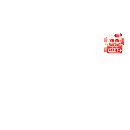
大运动员心目中的印象。
总而言之，在研究体育历史的时候，不仅要关注表面上的数
字，还要关注每个时代背景下人物所处的位置。在这个过程
中，要逐渐明白为何一些伟大的成就会随着时间推移而变得
模糊不清，同时也希望未来能够看到更为公正合理的新视角
诠释这些传奇人物。
总结：
综上所述，通过阿里纳斯针对克里斯·保罗与詹姆斯·哈登之间
双标现象提出的问题，可以看出这种偏见根源于多方面因
素，包括数据解读、领导能力、媒体报道以及历史遗留等。
只有全面了解各种因素，我们才能更准确地评估每一位伟大
运动员，为他们真正应有的位置提供公正合理的平台。
同时，希望通过这样的讨论，引起更多人思考怎样去消除双
标现象，让我们的篮球文化更加包容、更具深度。在未来，