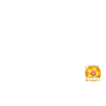
3、媒体评价的不公正性
媒体在塑造公众对运动员形象方面扮演着重要角色。然而，
有时候媒体对于不同球员采取不同标准进行评价，也会导致
舆论上的双标现象。例如，在谈及保罗时，媒体往往强调他
的组织能力和防守技巧，而对哈登则聚焦于他的得分爆发与
华丽技术。这种选择性报道潜移默化地影响了公众认知，使
得某些优点被放大，而缺点却被掩盖。
此外，由于市场需求和受众口味变化，一些媒体机构可能更
倾向于报道那些更为“娱乐化”的故事，比如哈登那样充满戏
剧性的比赛瞬间，而忽略了保罗这样稳健而低调的表现。这
种趋势使得公众对于两位巨星形成截然不同的印象，从而深
化了双标现象。
因此，我们需要警惕这些舆论导向。在欣赏天赋横溢运动员