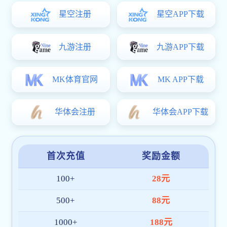
首页
体育快讯
正文
在当今的篮球界，关于球员表现和数据的讨论时常引发激烈
的争辩。特别是在分析巅峰球员的成就时，常会出现“双标现
象”，即对不同球员的数据进行不一致的评价。近期，前NBA
球员阿里纳斯就此问题提出了质疑，他通过对比克里斯·保罗
和詹姆斯·哈登在巅峰时期的数据表现，指出媒体和球迷在评
价这两位球员时存在明显的偏见。本文将从多个角度深入探
讨阿里纳斯的观点，分别从数据分析、球队影响力、媒体评
价及历史地位四个方面进行详细论述，以期揭示双标现象背
后的深层原因。
1、数据分析的重要性
在篮球运动中，数据是评估球员表现的重要依据。根据统计
数据，我们可以直观地看出一个球员在比赛中的贡献。然