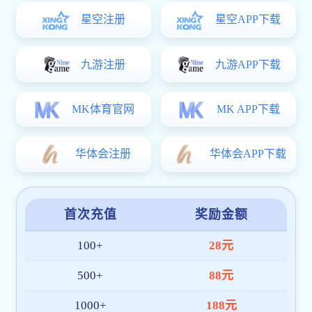
首页
体育快讯
正文
本文将围绕比尔·西蒙斯评选NBA最佳阵容第5人候选人进行
深入分析。首先，我们将简要介绍比尔·西蒙斯的背景和他在
篮球评论界的重要性。接着，从四个方面探讨他所提名的最
佳阵容第5人候选人的各自特点，包括他们的个人数据、影
响力、球队表现和比赛风格。同时，还会重点分析这些球员
与其他候选者之间的对比，最后总结出最佳阵容第5人的选
择标准以及对未来NBA发展的启示。
1、西蒙斯及其评选背景
比尔·西蒙斯是一位备受尊敬的体育评论员，他不仅在ESPN
担任专栏作家，还主持着极具影响力的播客节目。他深厚的
篮球知识和独特的视角，使得他的观点常常引发热烈讨论。
在评选NBA最佳阵容时，他会考虑多种因素，包括球员的数