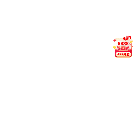
总之，不同类型和风格兼具魅力的人才，更容易吸引观众眼
光，同时也让教练们愿意给他们更多机会。这种适应性不仅
体现在技术层面，更是在心理素质和职业素养等综合素质上
的体现，这样的人才自然会成为最佳阵容的一部分。
总结：
综上所述，比尔·西蒙斯对于NBA最佳阵容第5人的评选过程
是复杂而细致化的。从个人数据到团队表现，再到比赛风
格，每一个环节都不可忽视。他不仅仅是在寻找最顶尖的人
才，更是在挖掘那些能够真正改变比赛局势的人。同时，通
过这样的分析，我们也可以看到NBA发展趋势，以及未来哪
些类型的人才将成为焦点，为整个联盟注入新鲜血液。
NBA作为全球最受欢迎的职业篮球联赛之一，其每一次评奖
都是对过去一个赛季精彩瞬间的一次回顾与总结。因此，无
论最终谁能够跻身于这一殊荣，都必定承载着无数粉丝对他