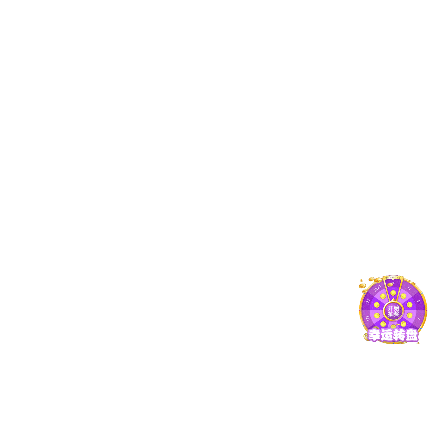
除了个人数据外，球队整体表现也是决定一名候选人是否能
够入围最佳阵容的重要因素。如果一名球员所在球队能够进
入季后赛，并且在其中发挥关键作用，那么这无疑会增加他
入围最佳阵容第5人的几率。而如果一名明星级别的球员所
在球队战绩平平，即便他的个人数据亮眼，也难以获得认
可。
同时，一名优秀篮球运动员往往能够提升队友们的整体水
平。例如，拥有强大传导能力或防守意识的控球后卫，可以
通过调动全队配合来提高整个团队实力。而这种“领袖气质”
也是西蒙斯考察的一项重要标准，因为这直接关系到该运动
员如何带领球队走向胜利。
此外，不同阶段中的团队状态也可能影响到最终选择。如果
某个候选人在赛季初期表现优异，但随着时间推移状态回
落，这种起伏也会被纳入考虑之中。总体而言，一个稳定且
持续贡献力量的运动员更容易获得青睐。