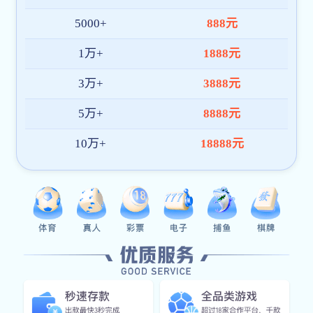
据表现、团队贡献和历史地位等。
西蒙斯的评选标准相较于传统统计数据，更加注重球员对比
赛结果的实际影响。他相信，只看个人数据并不能全面反映
一个球员在场上的价值。因此，在他的评选中，除了得分、
篮板等基本数据外，防守能力、助攻数和关键时刻表现同样
被放在重要位置。
另外，西蒙斯还特别关注球队战绩与球员之间的关系。一名
优秀球员所在球队能够保持竞争力，是他选择候选人的一项
重要标准。这种综合考量使得他的排名更具权威性，也为球
迷提供了更深层次的分析视角。
2、候选人个人数据分析
对于每一位候选人来说，个人统计数据是其能力的重要体
现。比如，有些球员在得分方面非常突出，每场比赛可以轻